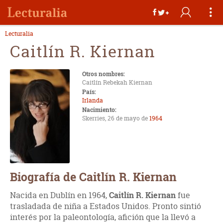
Lecturalia
Caitlín R. Kiernan
Otros nombres:
Caitlín Rebekah Kiernan
País:
Irlanda
Nacimiento:
Skerries, 26 de mayo de
1964
Biografía de Caitlín R. Kiernan
Nacida en Dublín en 1964,
Caitlín R. Kiernan
fue
trasladada de niña a Estados Unidos. Pronto sintió
interés por la paleontología, afición que la llevó a