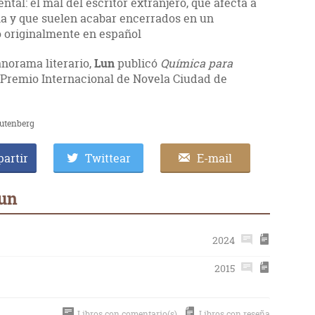
al: el mal del escritor extranjero, que afecta a
a y que suelen acabar encerrados en un
o originalmente en español
norama literario,
Lun
publicó
Química para
V Premio Internacional de Novela Ciudad de
Gutenberg
artir
Twittear
E-mail
Lun
2024
2015
Libros con comentario(s)
Libros con reseña