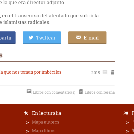
e la que era director adjunto.
 en el transcurso del atentado que sufrió la
e islamistas radicales.
artir
Twittear
E-mail
s
mía que nos toman por imbéciles
2015
Libros con comentario(s)
Libros con reseña
En lecturalia
Mapa autores
Mapa libros