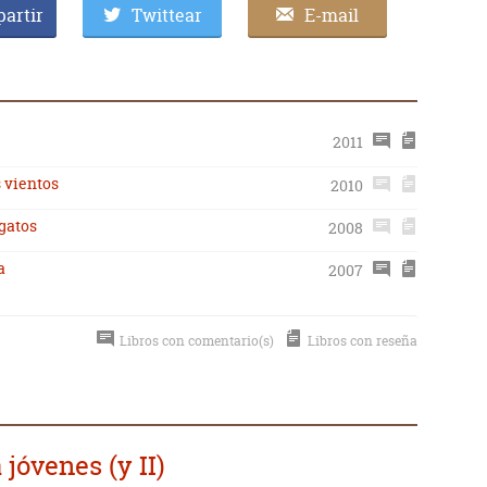
artir
Twittear
E-mail
2011
s vientos
2010
 gatos
2008
a
2007
Libros con comentario(s)
Libros con reseña
jóvenes (y II)