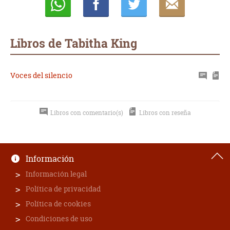
Whatsapp
Compartir
Twittear
E-
mail
Libros de Tabitha King
Voces del silencio
Libros con comentario(s)
Libros con reseña
Información
Información legal
Política de privacidad
Política de cookies
Condiciones de uso