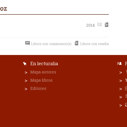
ñoz
2014
Libros con comentario(s)
Libros con reseña
En lecturalia
Mapa autores
Mapa libros
Editores