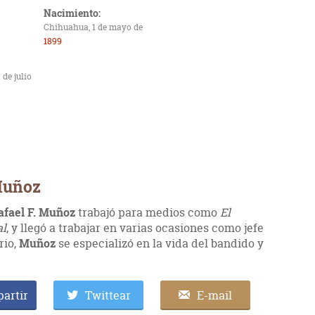
Nacimiento:
Chihuahua, 1 de mayo de
1899
 de julio
 Muñoz
afael F. Muñoz
trabajó para medios como
El
al
, y llegó a trabajar en varias ocasiones como jefe
rio,
Muñoz
se especializó en la vida del bandido y
artir
Twittear
E-mail