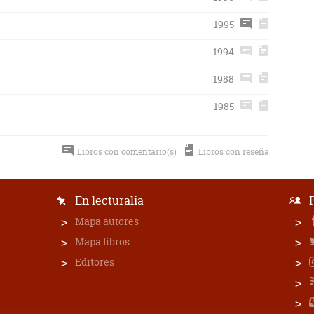
1995
1994
1988
1985
Libros con comentario(s)
Libros con reseña
En lecturalia
Mapa autores
Mapa libros
Editores