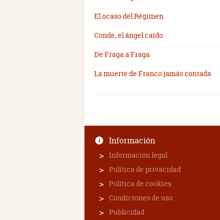
El ocaso del Régimen
Conde, el ángel caído
De Fraga a Fraga
La muerte de Franco jamás contada
Información
Información legal
Política de privacidad
Política de cookies
Condiciones de uso
Publicidad