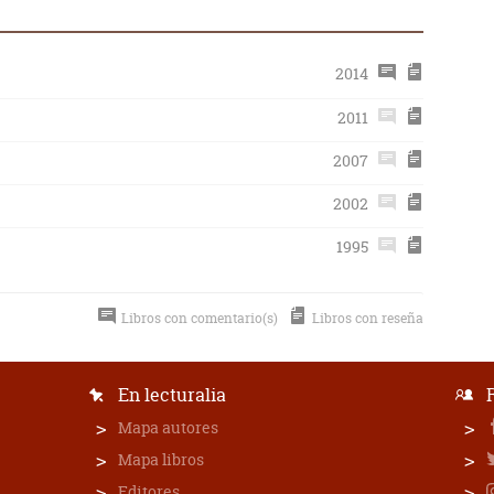
2014
2011
2007
2002
1995
Libros con comentario(s)
Libros con reseña
En lecturalia
Mapa autores
Mapa libros
Editores