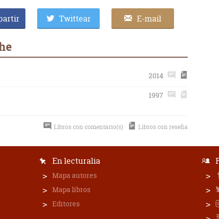
artir
Twittear
E-mail
the
2014
1997
Libros con comentario(s)
Libros con reseña
En lecturalia
Mapa autores
Mapa libros
Editores