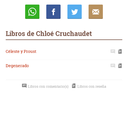
Whatsapp
Compartir
Twittear
E-
mail
Libros de Chloé Cruchaudet
Céleste y Proust
Degenerado
Libros con comentario(s)
Libros con reseña