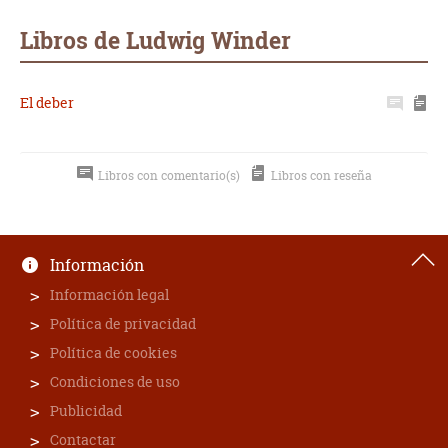
Whatsapp
Compartir
Twittear
E-
mail
Libros de Ludwig Winder
El deber
Libros con comentario(s)
Libros con reseña
Información
Información legal
Política de privacidad
Política de cookies
Condiciones de uso
Publicidad
Contactar