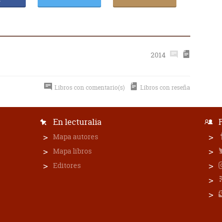
2014
Libros con comentario(s)
Libros con reseña
En lecturalia
Mapa autores
Mapa libros
Editores