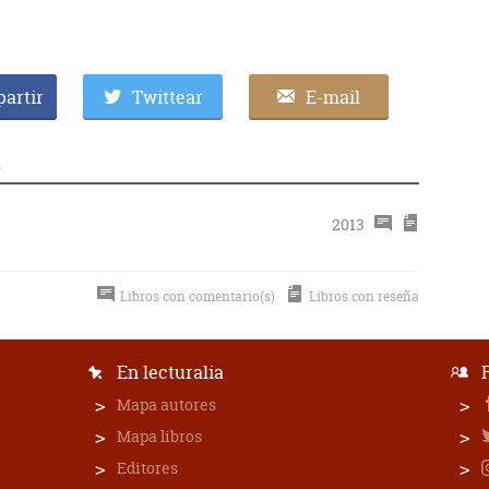
artir
Twittear
E-mail
a
2013
Libros con comentario(s)
Libros con reseña
En lecturalia
Mapa autores
Mapa libros
Editores