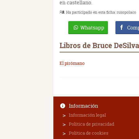
en castellano.
Ha participado en esta ficha:
rusopolaco
Whatsapp
Comp
Libros de Bruce DeSilv
El pirómano
Información
Información legal
Política de privacidad
Política de cookies