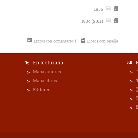
1935
1934 (2011)
Libros con comentario(s)
Libros con reseña
En lecturalia
Mapa autores
Mapa libros
Editores