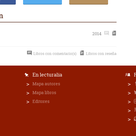
n
2014
Libros con comentario(s)
Libros con reseña
En lecturalia
Mapa autores
Mapa libros
Editores