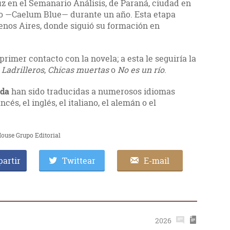
luz en el Semanario Análisis, de Paraná, ciudad en
ario —Caelum Blue— durante un año. Esta etapa
enos Aires, donde siguió su formación en
primer contacto con la novela; a esta le seguiría la
o
Ladrilleros
,
Chicas muertas
o
No es un río
.
ada
han sido traducidas a numerosos idiomas
cés, el inglés, el italiano, el alemán o el
ouse Grupo Editorial
artir
Twittear
E-mail
2026