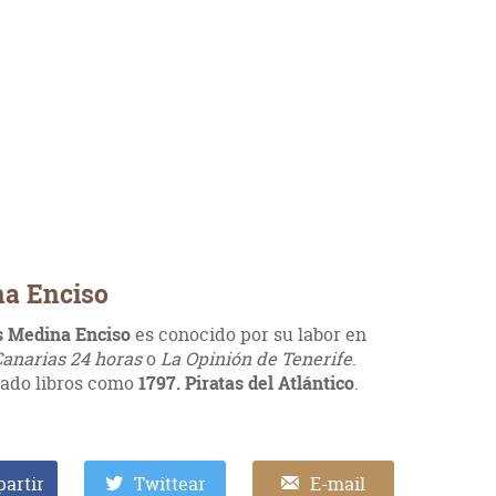
na Enciso
s Medina Enciso
es conocido por su labor en
anarias 24 horas
o
La Opinión de Tenerife
.
ado libros como
1797. Piratas del Atlántico
.
artir
Twittear
E-mail