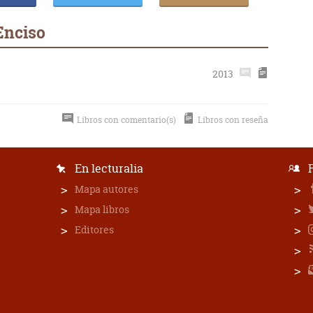
Enciso
2013
Libros con comentario(s)
Libros con reseña
En lecturalia
Mapa autores
Mapa libros
Editores