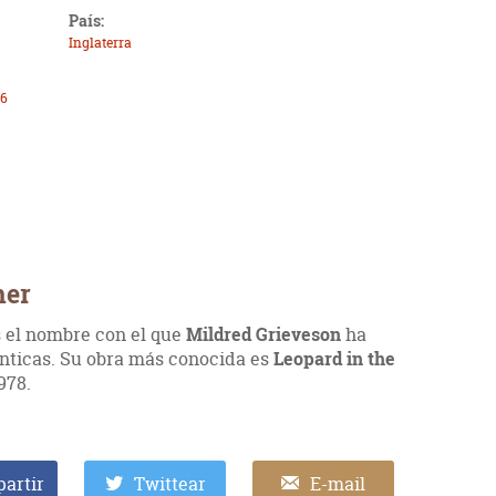
País:
Inglaterra
46
her
 el nombre con el que
Mildred Grieveson
ha
nticas. Su obra más conocida es
Leopard in the
978.
artir
Twittear
E-mail