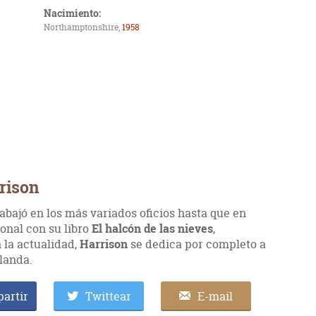
Nacimiento:
Northamptonshire,
1958
rrison
abajó en los más variados oficios hasta que en
ional con su libro
El halcón de las nieves
,
 la actualidad,
Harrison
se dedica por completo a
elanda.
artir
Twittear
E-mail