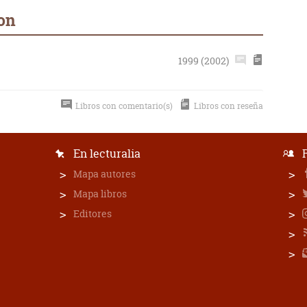
son
1999 (2002)
Libros con comentario(s)
Libros con reseña
En lecturalia
Mapa autores
Mapa libros
Editores