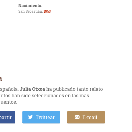
Nacimiento:
San Sebastián,
1953
a
 española,
Julia Otxoa
ha publicado tanto relato
ntos han sido seleccionados en las más
cuentos.
artir
Twittear
E-mail