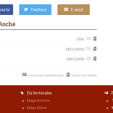
artir
Twittear
E-mail
 Roché
2010
1953 (2002)
1950 (2005)
Libros con comentario(s)
Libros con reseña
En lecturalia
Mapa autores
Mapa libros