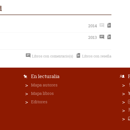
d
2014
2013
Libros con comentario(s)
Libros con reseña
En lecturalia
Mapa autores
Mapa libros
Editores