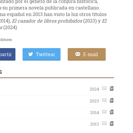
ntado por el género de la conjura histórica,
as
su primera novela publicada en castellano.
 español en 2013 han visto la luz otros títulos
2014),
El cazador de libros prohibidos
(2023) y
El
os
(2024).
ditores
artir
Twittear
E-mail
s
2024
2023
2014
2013