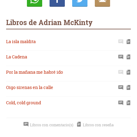
Whatsapp
Compartir
Twittear
E-
mail
Libros de Adrian McKinty
La isla maldita
La Cadena
Por la mañana me habré ido
Oigo sirenas en la calle
Cold, cold ground
Libros con comentario(s)
Libros con reseña