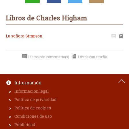
Whatsapp
Compartir
Twittear
E-
mail
Libros de Charles Higham
La señora Simpson
Libros con comentario(s)
Libros con reseña
Información
Información legal
Política de privacidad
Política de cookies
Condiciones de uso
Publicidad