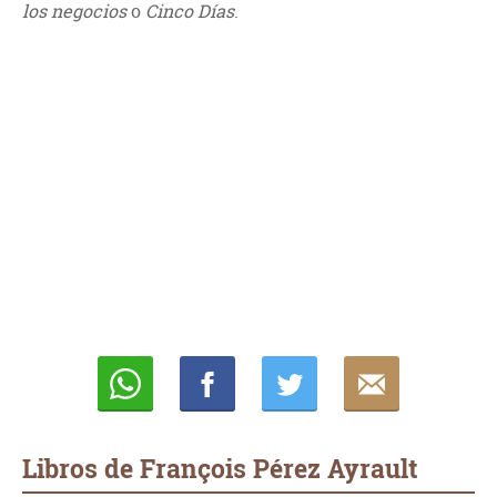
los negocios
o
Cinco Días
.
Whatsapp
Compartir
Twittear
E-
mail
Libros de François Pérez Ayrault