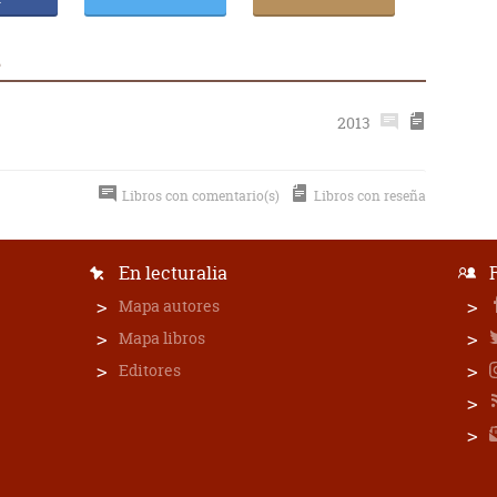
d
2013
Libros con comentario(s)
Libros con reseña
En lecturalia
Mapa autores
Mapa libros
Editores