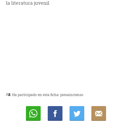
la literatura juvenil.
Ha participado en esta ficha:
piesaincienso
Whatsapp
Compartir
Twittear
E-
mail