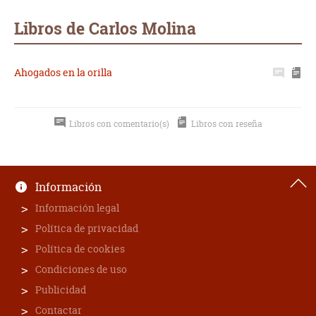
Whatsapp
Compartir
Twittear
E-
mail
Libros de Carlos Molina
Ahogados en la orilla
Libros con comentario(s)
Libros con reseña
Información
Información legal
Política de privacidad
Política de cookies
Condiciones de uso
Publicidad
Contactar