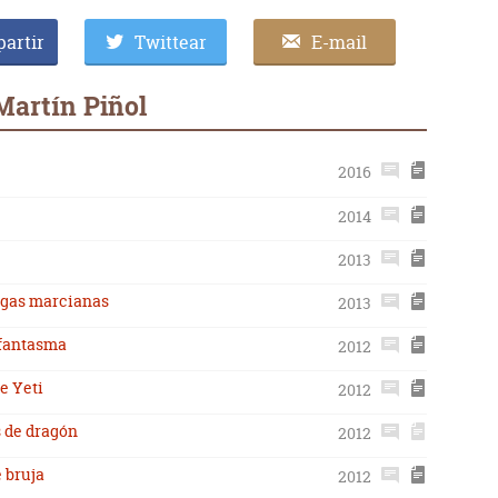
artir
Twittear
E-mail
Martín Piñol
2016
2014
2013
digas marcianas
2013
 fantasma
2012
e Yeti
2012
s de dragón
2012
e bruja
2012