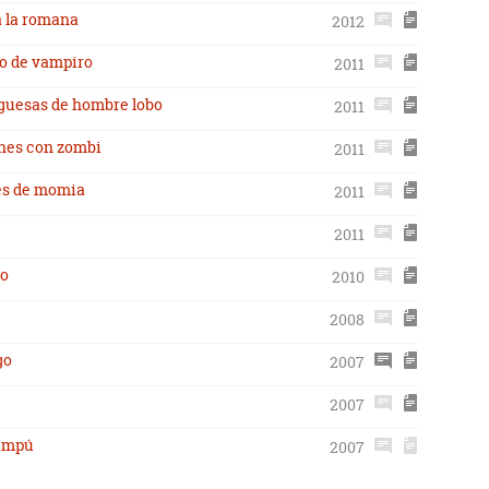
a la romana
2012
ho de vampiro
2011
guesas de hombre lobo
2011
ones con zombi
2011
nes de momia
2011
2011
co
2010
2008
go
2007
2007
hampú
2007