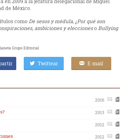
ta en 2009 a la jefatura delegacional de Miguel
ad de México.
títulos como
De sesos y médula
,
¿Por qué son
onspiraciones, ambiciones y elecciones
o
Bullying
laneta Grupo Editorial
artir
Twittear
E-mail
2016
es?
2013
2012
ciones
2012