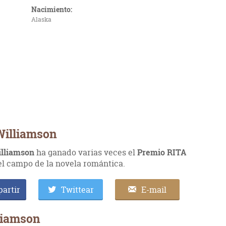
Nacimiento:
Alaska
Williamson
illiamson
ha ganado varias veces el
Premio RITA
el campo de la novela romántica.
artir
Twittear
E-mail
liamson