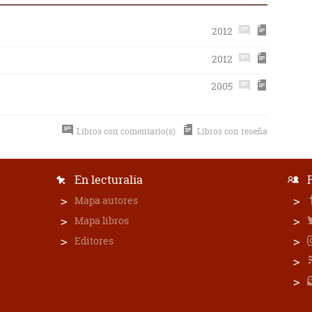
2012
2012
2005
Libros con comentario(s)
Libros con reseña
En lecturalia
Mapa autores
Mapa libros
Editores