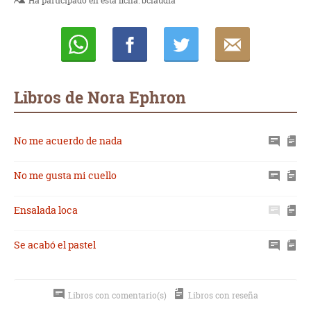
Ha participado en esta ficha:
bclaudia
Whatsapp
Compartir
Twittear
E-
mail
Libros de Nora Ephron
No me acuerdo de nada
No me gusta mi cuello
Ensalada loca
Se acabó el pastel
Libros con comentario(s)
Libros con reseña