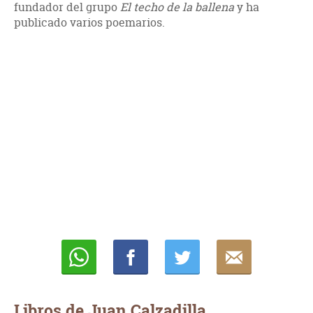
fundador del grupo
El techo de la ballena
y ha
publicado varios poemarios.
Whatsapp
Compartir
Twittear
E-
mail
Libros de Juan Calzadilla