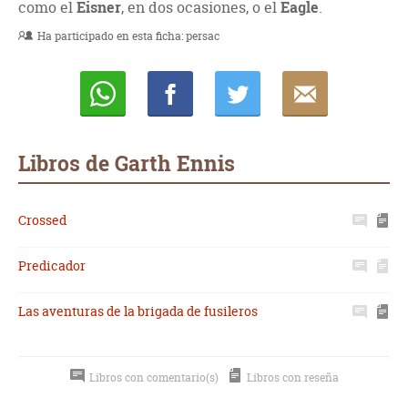
como el
Eisner
, en dos ocasiones, o el
Eagle
.
Ha participado en esta ficha:
persac
Whatsapp
Compartir
Twittear
E-
mail
Libros de Garth Ennis
Crossed
Predicador
Las aventuras de la brigada de fusileros
Libros con comentario(s)
Libros con reseña