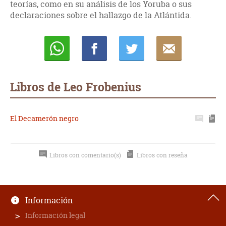
teorías, como en su análisis de los Yoruba o sus
declaraciones sobre el hallazgo de la Atlántida.
Whatsapp
Compartir
Twittear
E-
mail
Libros de Leo Frobenius
El Decamerón negro
Libros con comentario(s)
Libros con reseña
Información
Información legal