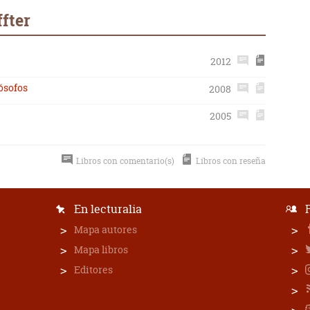
ffter
2012
lósofos
2008
2005
Libros con comentario(s)
Libros con reseña
En lecturalia
Mapa autores
Mapa libros
Editores