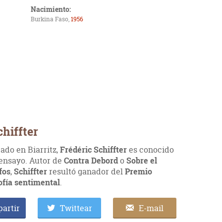
Nacimiento:
Burkina Faso,
1956
chiffter
cado en Biarritz,
Frédéric Schiffter
es conocido
 ensayo. Autor de
Contra Debord
o
Sobre el
ofos
,
Schiffter
resultó ganador del
Premio
ofía sentimental
.
artir
Twittear
E-mail