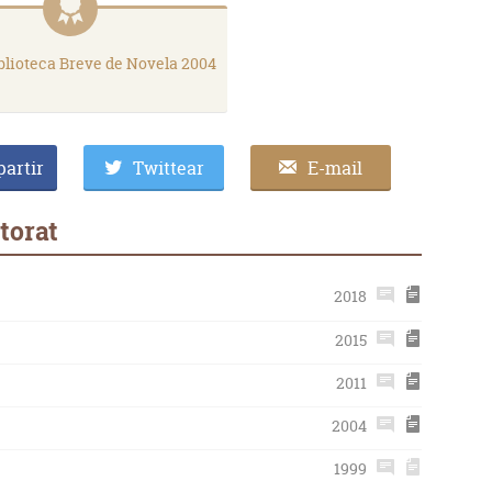
blioteca Breve de Novela 2004
artir
Twittear
E-mail
torat
2018
2015
2011
2004
1999