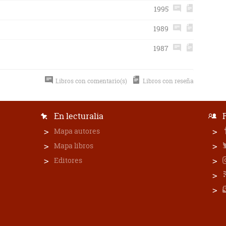
1995
1989
1987
Libros con comentario(s)
Libros con reseña
En lecturalia
Mapa autores
Mapa libros
Editores