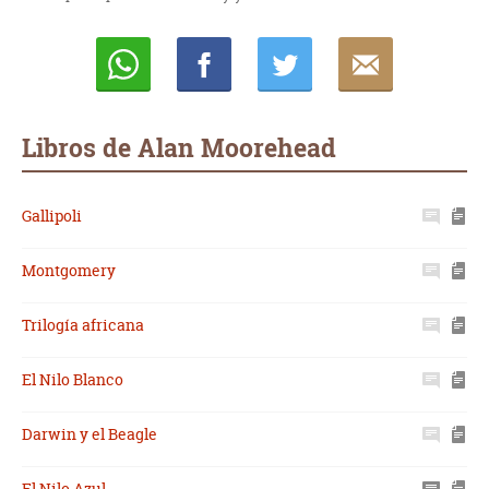
Whatsapp
Compartir
Twittear
E-
mail
Libros de Alan Moorehead
Gallipoli
Montgomery
Trilogía africana
El Nilo Blanco
Darwin y el Beagle
El Nilo Azul