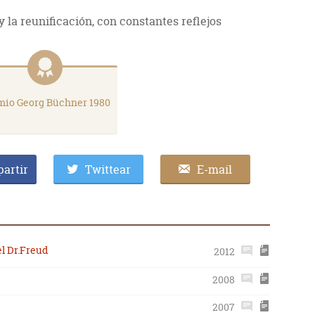
 la reunificación, con constantes reflejos
mio Georg Büchner 1980
artir
Twittear
E-mail
el Dr.Freud
2012
2008
2007