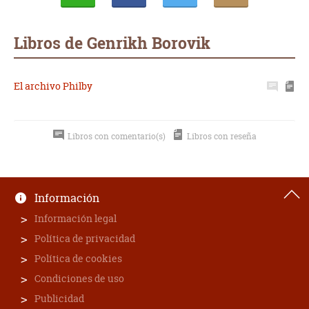
Whatsapp
Compartir
Twittear
E-
mail
Libros de Genrikh Borovik
El archivo Philby
Libros con comentario(s)
Libros con reseña
Información
Información legal
Política de privacidad
Política de cookies
Condiciones de uso
Publicidad