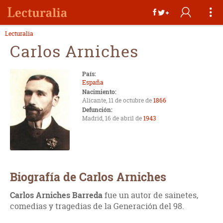
Lecturalia
Carlos Arniches
País:
España
Nacimiento:
Alicante, 11 de octubre de
1866
Defunción:
Madrid, 16 de abril de
1943
Biografía de Carlos Arniches
Carlos Arniches Barreda
fue un autor de sainetes,
comedias y tragedias de la Generación del 98.