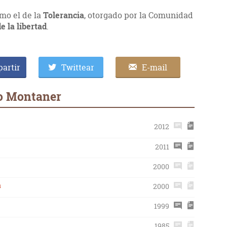
mo el de la
Tolerancia
, otorgado por la Comunidad
 la libertad
.
artir
Twittear
E-mail
to Montaner
2012
2011
2000
a
2000
1999
1985