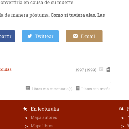
convertiría en causa de su muerte.
fía de manera póstuma,
Como si tuviera alas. Las
artir
Twittear
E-mail
rdidas
1997 (1999)
Libros con comentario(s)
Libros con reseña
En lecturalia
Mapa autores
Mapa libros