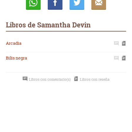
Whatsapp
Compartir
Twittear
E-
mail
Libros de Samantha Devin
Arcadia
Bilis negra
Libros con comentario(s)
Libros con reseña