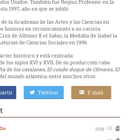
ados Unidos. También fue Regius Professor en la
ta 1997, año en que se jubiló.
de la Academia de las Artes y las Ciencias en
os honores en reconocimiento a su carrera
Cruz de Alfonso X el Sabio, la Medalla de Isabel la
Asturias de Ciencias Sociales en 1996.
ácter histórico y está centrada
 los siglos XVI y XVII. De su producción cabe
ta de los catalanes
,
El conde-duque de Olivares
,
El
del mundo atlántico
, entre muchos otros.
artir
Twittear
E-mail
t
dia
2018